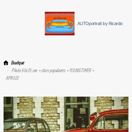
AUTOportrait by Ricardo
Boutique
Photo 50x75 cm • stars populaires • YOUNGTIMER •
APR022