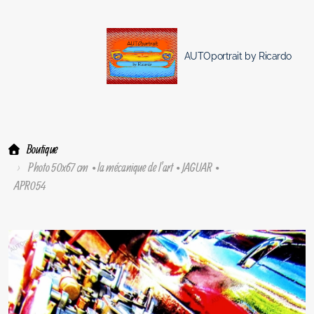
AUTOportrait by Ricardo
Boutique
Photo 50x67 cm • la mécanique de l'art • JAGUAR •
APR054