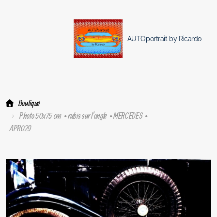
AUTOportrait by Ricardo
Boutique
Photo 50x75 cm • rubis sur l'ongle • MERCEDES •
APR029