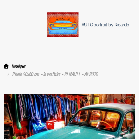
AUTOportrait by Ricardo
Boutique
Photo 40x60 cm • le vestiaire • RENAULT • APR070