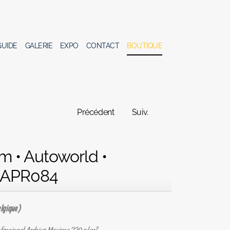
GUIDE
GALERIE
EXPO
CONTACT
BOUTIQUE
Précédent
Suiv.
m • Autoworld •
 APR084
elgique)