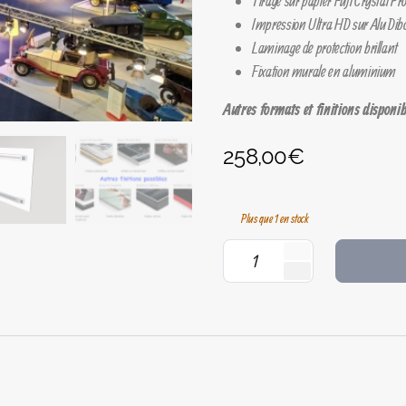
Tirage sur papier Fuji Crystal 
Impression Ultra HD sur Alu Di
Laminage de protection brillant
Fixation murale en aluminium
Autres formats et finitions disponib
258,00
€
Plus que 1 en stock