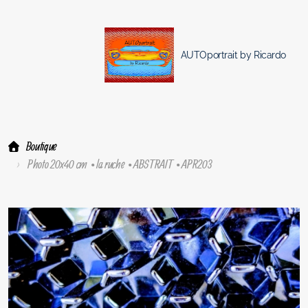
AUTOportrait by Ricardo
Boutique
Photo 20x40 cm • la ruche • ABSTRAIT • APR203