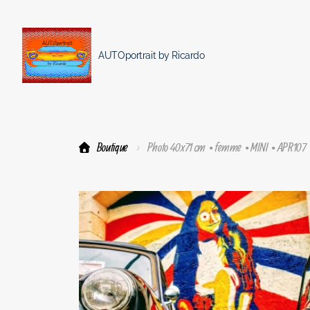
AUTOportrait by Ricardo
Boutique
Photo 40x71 cm • femme • MINI • APR107