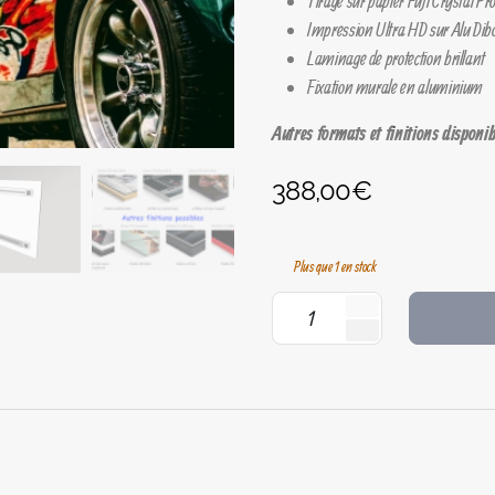
Tirage sur papier Fuji Crystal 
Impression Ultra HD sur Alu Di
Laminage de protection brillant
Fixation murale en aluminium
Autres formats et finitions disponib
388,00
€
Plus que 1 en stock