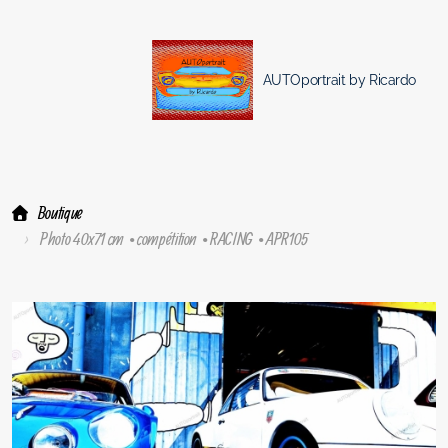
AUTOportrait by Ricardo
Boutique
Photo 40x71 cm • compétition • RACING • APR105