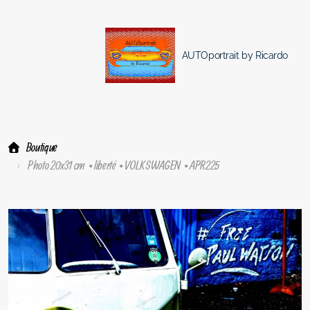
AUTOportrait by Ricardo
Boutique
Photo 20x31 cm • liberté • VOLKSWAGEN • APR225