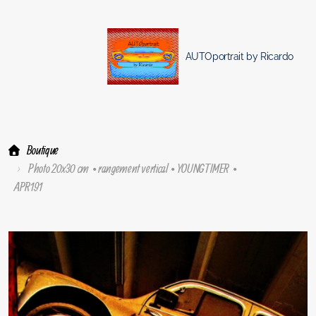
AUTOportrait by Ricardo
Boutique
Photo 20x30 cm • rangement vertical • YOUNGTIMER •
APR191